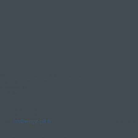
IMPRESSUM
Weinmanufaktur Oekonomierat Johann Geil Erben
Inhaber Johannes Geil-Bierschenk
Kuhpfortenstraße 11
67595 Bechtheim
Tel: (+49) 06242 1546
Fax: (+49) 06242 6935
E-Mail:
info@weingut-geil.de
LAGEN & WEINE