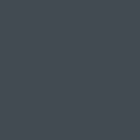
Bei direkten oder indirekten Verweisen auf fremde Webseiten ("Hyperlinks"), die
außerhalb des Verantwortungsbereiches des Autors liegen, würde eine
Haftungsverpflichtung ausschließlich in dem Fall in Kraft treten, in dem der
Autor von den Inhalten Kenntnis hat und es ihm technisch möglich und
zumutbar wäre, die Nutzung im Falle rechtswidriger Inhalte zu verhindern. Der
Autor erklärt hiermit ausdrücklich, dass zum Zeitpunkt der Linksetzung keine
illegalen Inhalte auf den zu verlinkenden Seiten erkennbar waren. Auf die
aktuelle und zukünftige Gestaltung, die Inhalte oder die Urheberschaft der
verlinkten/verknüpften Seiten hat der Autor keinerlei Einfluss. Deshalb
distanziert er sich hiermit ausdrücklich von allen Inhalten aller verlinkten
/verknüpften Seiten, die nach der Linksetzung verändert wurden. Diese
Feststellung gilt für alle innerhalb des eigenen Internetangebotes gesetzten
Links und Verweise sowie für Fremdeinträge in vom Autor eingerichteten
Gästebüchern, Diskussionsforen, Linkverzeichnissen, Mailinglisten und in allen
anderen Formen von Datenbanken, auf deren Inhalt externe Schreibzugriffe
möglich sind. Für illegale, fehlerhafte oder unvollständige Inhalte und
insbesondere für Schäden, die aus der Nutzung oder Nichtnutzung solcherart
VERANSTALTUNGE
dargebotener Informationen entstehen, haftet allein der Anbieter der Seite, auf
welche verwiesen wurde, nicht derjenige, der über Links auf die jeweilige
Veröffentlichung lediglich verweist.
URHEBER- UND KENNZEICHENRECHT