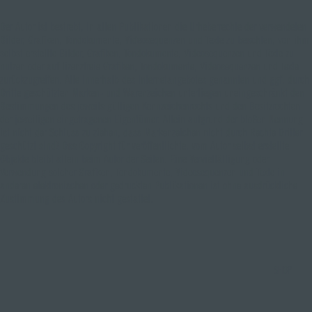
Der Autor ist bestrebt, in allen Publikationen die Urheberrechte der verwendeten
Bilder, Grafiken, Tondokumente, Videosequenzen und Texte zu beachten, von ihm
selbst erstellte Bilder, Grafiken, Tondokumente, Videosequenzen und Texte zu
nutzen oder auf lizenzfreie Grafiken, Tondokumente, Videosequenzen und Texte
zurückzugreifen. Alle innerhalb des Internetangebotes genannten und ggf. durch
Dritte geschützten Marken- und Warenzeichen unterliegen uneingeschränkt den
Bestimmungen des jeweils gültigen Kennzeichenrechts und den Besitzrechten
der jeweiligen eingetragenen Eigentümer. Allein aufgrund der bloßen Nennung
ist nicht der Schluss zu ziehen, dass Markenzeichen nicht durch Rechte Dritter
geschützt sind! Das Copyright für veröffentlichte, vom Autor selbst erstellte
Objekte bleibt allein beim Autor der Seiten. Eine Vervielfältigung oder
Verwendung solcher Grafiken, Tondokumente, Videosequenzen und Texte in
anderen elektronischen oder gedruckten Publikationen ist ohne ausdrückliche
Zustimmung des Autors nicht gestattet.
SHOP