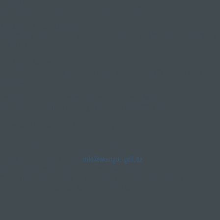
Registergericht und Ort: Worms am Rhein
Umsatzsteuer-Identifikationsnummer: DE 304440892
Zuständige Aufsichtsbehörde:
Ministerium für Wirtschaft, Verkehr, Landwirtschaft und Weinbau, Stiftsstraße 9,
55116 Mainz
Zuständige Kammer:
Landwirtschaftskammer Rheinland-Pfalz, Burgenlandstraße 7, 55543 Bad
Kreuznach
Gesetzliche Grundlage unserer Tätigkeit: Weingesetz (WeinG)
http://bundesrecht.juris.de/weing_1994/BJNR146710994.html
Hinweise zu Urhebern und Urhebernutzungsrechten:
Außergerichtliche Schlichtungsmöglichkeiten:
Unsere E-Mail-Adresse lautet:
info@weingut-geil.de
Wir sind nicht verpflichtet, an anderen außergerichtlichen
Schlichtungsmöglichkeiten vor einer Verbraucherschlichtungsstelle
teilzunehmen, und nehmen daran auch nicht teil.
DISCLAIMER