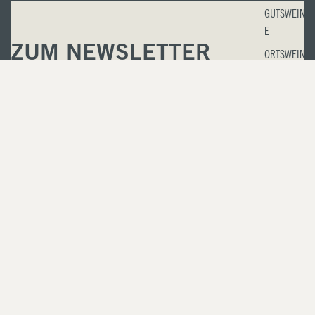
GUTSWEIN
E
ZUM NEWSLETTER
ORTSWEIN
E
ANMELDEN
LAGENWEI
Erfahren Sie als erstes alle aktuellen Infos rund um unsere
NE &
RESERVE
Weine, unser Weingut, Veranstaltungen und mehr.
FRUCHTSÜ
→
SSE & E
DELSÜSSE
WEINE
WINZERSE
KTE
ZELLERTAL
1 LITER
Datenschutzerklärung
WEINE